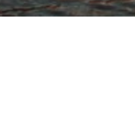
Les règles s’assouplissent en
République tchèque
Les règles de quarantaine et de dépistage ont été
assouplies depuis le 6 septembre 2021 pour les
voyageurs en provenance de l’Union européenne.
Les visiteurs entièrement vaccinés et ceux qui ont
guéri de la COVID-19 au cours des 180 derniers jours
doivent en fournir la preuve sous la forme d’un
certificat COVID numérique de l’Union européenne