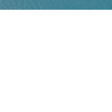
Nature
25/06/2021
Poland
Reisende nach Polen benötigen
einen negativen Test
Ungeimpfte Reisende nach Polen benötigen
zur Einreise den...