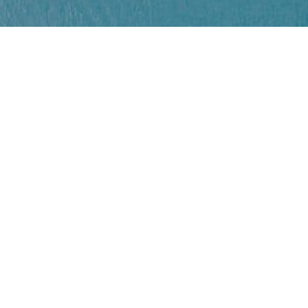
Nature
14/07/2021
Malta
Neue Vorschriften für Malta
Gemäß den neuen Vorschriften in Malta ist
für...