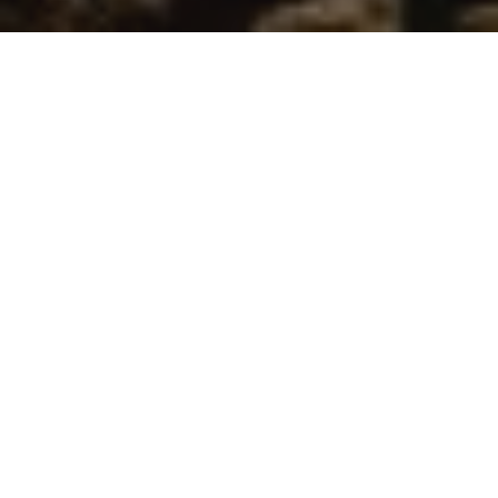
Willkommen in Donegal
Reichhaltiges Kulturerbe und atemberaubende
Abenteuer, die jeder erleben kann: Es gibt unzählige
Gründe für einen Besuch dieser wilden und
wunderbaren Grafschaft. Sie können sicher sein,
dass Ihnen in Donegal ein Urlaub von hoher Qualität
garantiert ist. Lassen Sie sich also überraschen;
buchen Sie jetzt!
Mehr entdecken