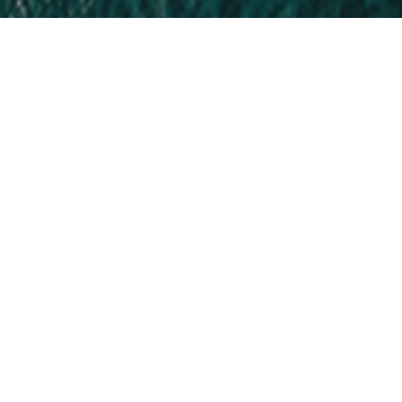
La Croatie accueille les visiteurs
venant des zones « vertes ».
Les voyageurs arrivant directement d’un pays ou
d’une zone verte, tels que publiés par le
Centre
européen de prévention et de contrôle des maladies
(CEPCM)
, seront autorisés à entrer en Croatie sans
oblgation de présenter un test PCR négatif ni
d’observer une quarantaine à leur arrivée dans le
pays.
Source: reopen.europa.eu