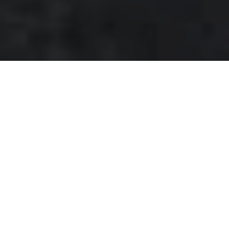
Piemont: Außergewöhnliche
Freiheit
Das am Fuß der Westalpen gelegene Piemont ist ein
bevorzugtes Reiseziel für Naturliebhaber und
Outdoor-Reisende. Ein Mosaik aus ursprünglichen
Landschaften, mit Seen und Weinbergen mit dem