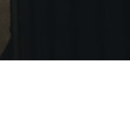
Der „EU-COVID-Impfpass“
vereinfacht diesen Sommer das
Reisen in über 30 europäische
Länder.